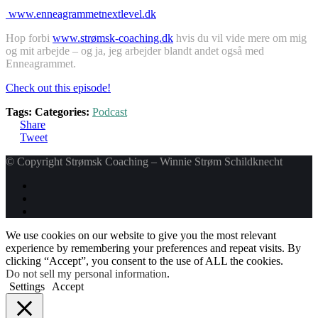
www.enneagrammetnextlevel.dk
Hop forbi
www.strømsk-coaching.dk
hvis du vil vide mere om mig
og mit arbejde – og ja, jeg arbejder blandt andet også med
Enneagrammet.
Check out this episode!
Tags:
Categories:
Podcast
Share
Tweet
© Copyright Strømsk Coaching – Winnie Strøm Schildknecht
We use cookies on our website to give you the most relevant
experience by remembering your preferences and repeat visits. By
clicking “Accept”, you consent to the use of ALL the cookies.
Do not sell my personal information
.
Settings
Accept