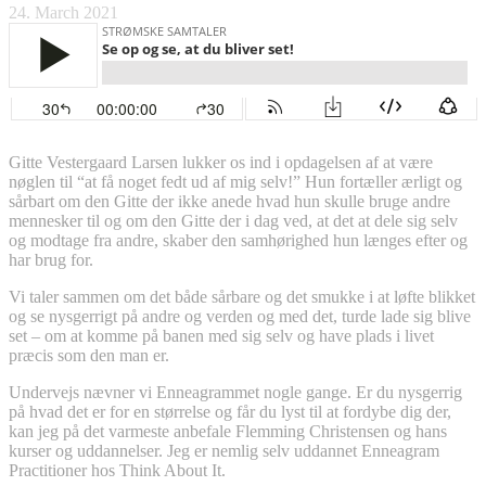
24. March 2021
Gitte Vestergaard Larsen lukker os ind i opdagelsen af at være
nøglen til “at få noget fedt ud af mig selv!” Hun fortæller ærligt og
sårbart om den Gitte der ikke anede hvad hun skulle bruge andre
mennesker til og om den Gitte der i dag ved, at det at dele sig selv
og modtage fra andre, skaber den samhørighed hun længes efter og
har brug for.
Vi taler sammen om det både sårbare og det smukke i at løfte blikket
og se nysgerrigt på andre og verden og med det, turde lade sig blive
set – om at komme på banen med sig selv og have plads i livet
præcis som den man er.
Undervejs nævner vi Enneagrammet nogle gange. Er du nysgerrig
på hvad det er for en størrelse og får du lyst til at fordybe dig der,
kan jeg på det varmeste anbefale Flemming Christensen og hans
kurser og uddannelser. Jeg er nemlig selv uddannet Enneagram
Practitioner hos Think About It.